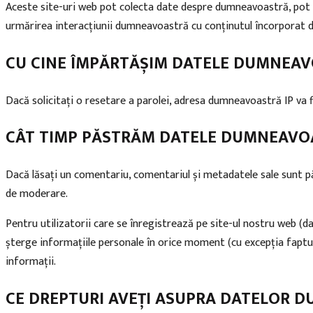
Aceste site-uri web pot colecta date despre dumneavoastră, pot ut
urmărirea interacțiunii dumneavoastră cu conținutul încorporat da
CU CINE ÎMPĂRTĂȘIM DATELE DUMNEA
Dacă solicitați o resetare a parolei, adresa dumneavoastră IP va fi
CÂT TIMP PĂSTRĂM DATELE DUMNEAVO
Dacă lăsați un comentariu, comentariul și metadatele sale sunt p
de moderare.
Pentru utilizatorii care se înregistrează pe site-ul nostru web (dacă
șterge informațiile personale în orice moment (cu excepția faptul
informații.
CE DREPTURI AVEȚI ASUPRA DATELOR 