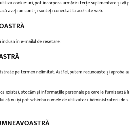
iliza cookie-uri, pot încorpora urmăriri terțe suplimentare și vă p
că aveți un cont și sunteți conectat la acel site web.
VOASTRĂ
 inclusă în e-mailul de resetare.
ASTRĂ
ăstrate pe termen nelimitat. Astfel, putem recunoaște și aproba au
 există), stocăm și informațiile personale pe care le furnizează în pr
ui că nu își pot schimba numele de utilizator). Administratorii de 
DUMNEAVOASTRĂ