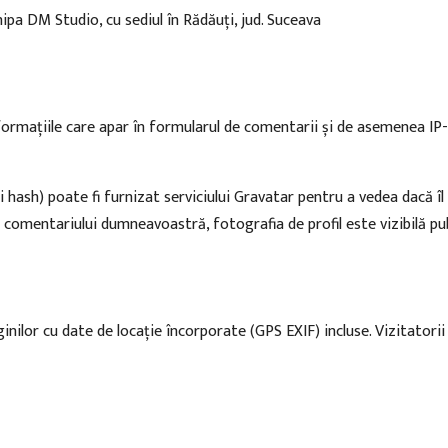
pa DM Studio, cu sediul în Rădăuți, jud. Suceava
formațiile care apar în formularul de comentarii și de asemenea IP-u
sh) poate fi furnizat serviciului Gravatar pentru a vedea dacă îl uti
comentariului dumneavoastră, fotografia de profil este vizibilă pub
ginilor cu date de locație încorporate (GPS EXIF) incluse. Vizitatorii