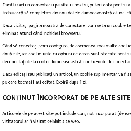
Dacă lăsați un comentariu pe site-ul nostru, puteți opta pentru a 
trebuiască să completați din nou datele dumneavoastră atunci când
Dacă vizitați pagina noastră de conectare, vom seta un cookie t
eliminat atunci când închideți browserul.
Când vă conectați, vom configura, de asemenea, mai multe cookie-u
două zile, iar cookie-urile cu opțiuni de ecran sunt stocate pen
deconectați de la contul dumneavoastră, cookie-urile de conectare
Dacă editați sau publicați un articol, un cookie suplimentar va fi 
pe care tocmai l-ați editat. Expiră după 1 zi.
CONȚINUT ÎNCORPORAT DE PE ALTE SITE
Articolele de pe acest site pot include conținut încorporat (de exe
vizitatorul ar fi vizitat celălalt site web.