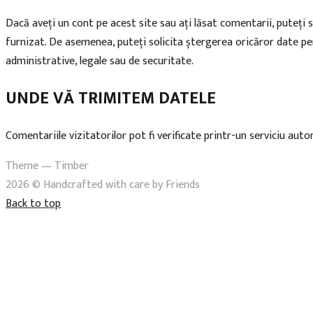
Dacă aveți un cont pe acest site sau ați lăsat comentarii, puteți s
furnizat. De asemenea, puteți solicita ștergerea oricăror date p
administrative, legale sau de securitate.
UNDE VĂ TRIMITEM DATELE
Comentariile vizitatorilor pot fi verificate printr-un serviciu au
Theme — Timber
2026 © Handcrafted with care by Friends
Back to top