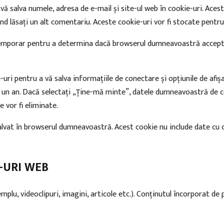
vă salva numele, adresa de e-mail și site-ul web în cookie-uri. Ace
 lăsați un alt comentariu. Aceste cookie-uri vor fi stocate pentru
emporar pentru a determina dacă browserul dumneavoastră acceptă 
ri pentru a vă salva informațiile de conectare și opțiunile de afiș
tru un an. Dacă selectați „Ține-mă minte”, datele dumneavoastră de
 vor fi eliminate.
salvat în browserul dumneavoastră. Acest cookie nu include date cu ca
-URI WEB
mplu, videoclipuri, imagini, articole etc.). Conținutul încorporat d